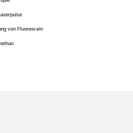
opie
serpulse
 von Fluorescein
methan