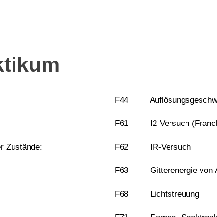
ktikum
F44 Auflösungsgeschwind
F61 I2-Versuch (Franck-
 Zustände:
F62 IR-Versuch
F63 Gitterenergie von 
F68 Lichtstreuung