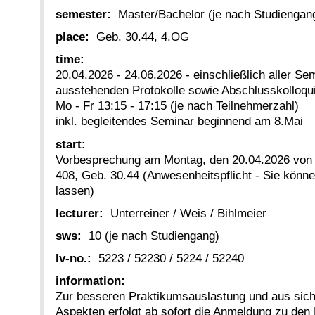
semester:
Master/Bachelor (je nach Studiengan
place:
Geb. 30.44, 4.OG
time:
20.04.2026 - 24.06.2026 - einschließlich aller S
ausstehenden Protokolle sowie Abschlusskolloqu
Mo - Fr 13:15 - 17:15 (je nach Teilnehmerzahl)
inkl. begleitendes Seminar beginnend am 8.Mai
start:
Vorbesprechung am Montag, den 20.04.2026 von 
408, Geb. 30.44 (Anwesenheitspflicht - Sie können
lassen)
lecturer:
Unterreiner / Weis / Bihlmeier
sws:
10 (je nach Studiengang)
lv-no.:
5223 / 52230 / 5224 / 52240
information:
Zur besseren Praktikumsauslastung und aus sich
Aspekten erfolgt ab sofort die Anmeldung zu den