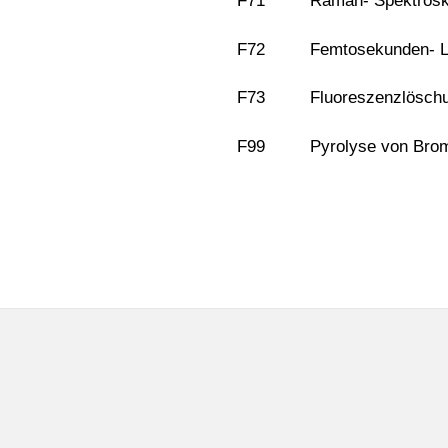
F71 Raman- Spektrosk
F72 Femtosekunden- La
F73 Fluoreszenzlöschung
F99
Pyrolyse von Bro