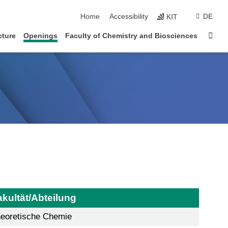
skip navigation
Home
Accessibility
DE
KIT
Sta
cture
Openings
Faculty of Chemistry and Biosciences
akultät/Abteilung
eoretische Chemie