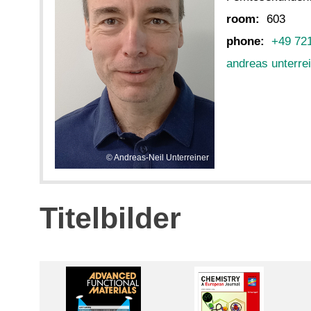
room:
603
phone:
+49 72
andreas unterre
Andreas-Neil Unterreiner
Titelbilder