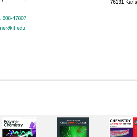
76131 Karl
1 608-47807
iner
∂
kit edu