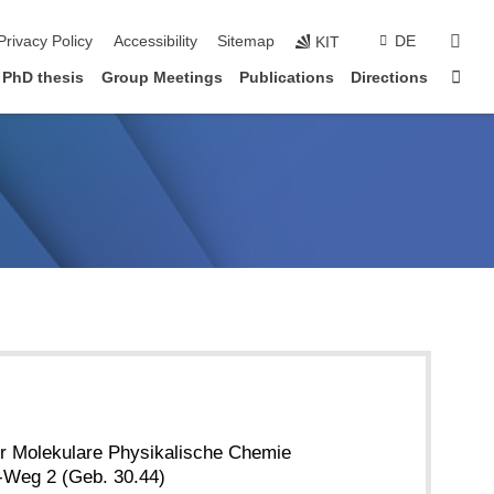
sear
Privacy Policy
Accessibility
Sitemap
DE
KIT
Sta
 PhD thesis
Group Meetings
Publications
Directions
ür Molekulare Physikalische Chemie
-Weg 2 (Geb. 30.44)