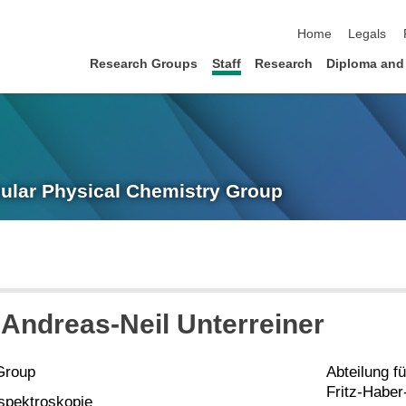
skip navigation
Home
Legals
Research Groups
Staff
Research
Diploma and
ecular Physical Chemistry Group
. Andreas-Neil Unterreiner
Group
Abteilung f
Fritz-Haber
pektroskopie