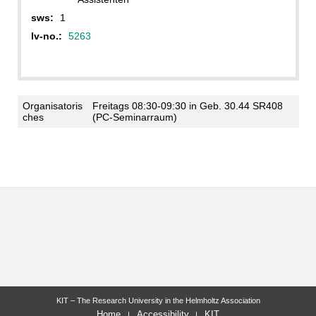
sws:
1
lv-no.:
5263
Organisatoris
Freitags 08:30-09:30 in Geb. 30.44 SR408
ches
(PC-Seminarraum)
KIT – The Research University in the Helmholtz Association
Home
Accessibility
KIT